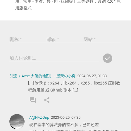
用、常用 - 困难、慢 - 但 - 压缩提升三类参数，遵循 x264 急
用版格式
昵称 *
邮箱 *
网站 *
check
加入讨论吧...
ADD
COMM
引流（iAvoe 大佬的地图） - 墨茉の小窝
2024-06-27, 01:33
[...] 附录 β：x264，libx264，x265，libx265 压制教
程急用版 或 Github 副本 [...]
forum
share
REPLY
SHARE
COMMENT
COMMENT
A@NAZOrip
2023-06-25, 07:35
现在基本的算法弄的差不多，已知还差