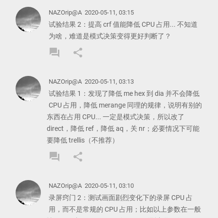
COMMENT
COMMENT
NAZOrip@A
2020-05-11, 03:15
试验结果 2：提高 crf 值能降低 CPU 占用... 不知道
为啥，难道是模式决策变得更好判断了？
forum
share
REPLY
SHARE
COMMENT
COMMENT
NAZOrip@A
2020-05-11, 03:13
试验结果 1：发现了降低 me hex 到 dia 并不会降低
CPU 占用，降低 merange 同理的规律，说明有别的
东西在占用 CPU... 一定是模式决策，所以改了
direct，降低 ref，降低 aq，关 nr；必要情况下可能
要降低 trellis（不推荐）
forum
share
REPLY
SHARE
COMMENT
COMMENT
NAZOrip@A
2020-05-11, 03:10
录屏窍门 2：测试画面剧烈变化下的录屏 CPU 占
用，而不是常规的 CPU 占用；比如以上参数在一般