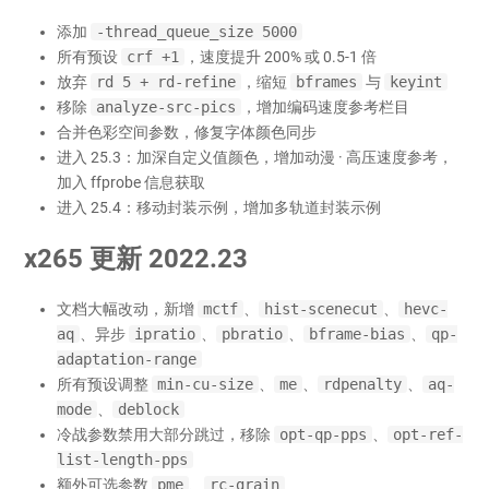
添加
-thread_queue_size 5000
所有预设
crf +1
，速度提升 200% 或 0.5-1 倍
放弃
rd 5 + rd-refine
，缩短
bframes
与
keyint
移除
analyze-src-pics
，增加编码速度参考栏目
合并色彩空间参数，修复字体颜色同步
进入 25.3：加深自定义值颜色，增加动漫 · 高压速度参考，
加入 ffprobe 信息获取
进入 25.4：移动封装示例，增加多轨道封装示例
x265 更新 2022.23
文档大幅改动，新增
mctf
、
hist-scenecut
、
hevc-
aq
、异步
ipratio
、
pbratio
、
bframe-bias
、
qp-
adaptation-range
所有预设调整
min-cu-size
、
me
、
rdpenalty
、
aq-
mode
、
deblock
冷战参数禁用大部分跳过，移除
opt-qp-pps
、
opt-ref-
list-length-pps
额外可选参数
pme
、
rc-grain