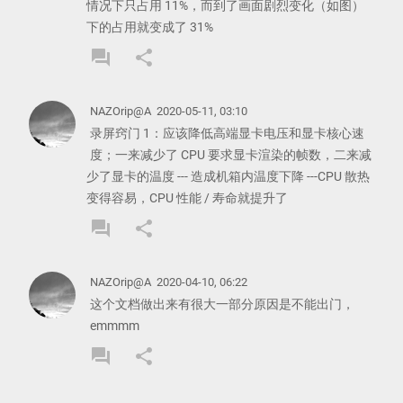
情况下只占用 11%，而到了画面剧烈变化（如图）
下的占用就变成了 31%
forum
share
REPLY
SHARE
COMMENT
COMMENT
NAZOrip@A
2020-05-11, 03:10
录屏窍门 1：应该降低高端显卡电压和显卡核心速
度；一来减少了 CPU 要求显卡渲染的帧数，二来减
少了显卡的温度 --- 造成机箱内温度下降 ---CPU 散热
变得容易，CPU 性能 / 寿命就提升了
forum
share
REPLY
SHARE
COMMENT
COMMENT
NAZOrip@A
2020-04-10, 06:22
这个文档做出来有很大一部分原因是不能出门，
emmmm
forum
share
REPLY
SHARE
COMMENT
COMMENT