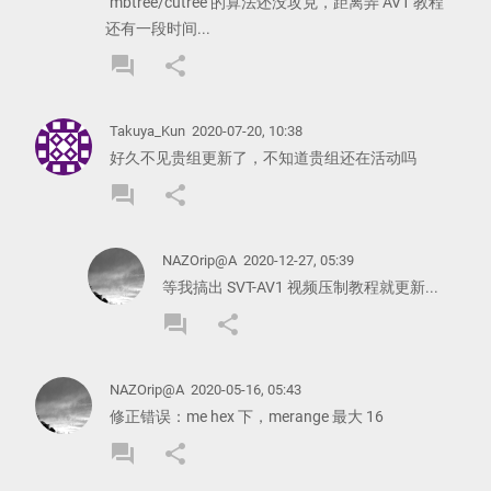
mbtree/cutree 的算法还没攻克，距离弄 AV1 教程
还有一段时间...
forum
share
REPLY
SHARE
COMMENT
COMMENT
Takuya_Kun
2020-07-20, 10:38
好久不见贵组更新了，不知道贵组还在活动吗
forum
share
REPLY
SHARE
COMMENT
COMMENT
NAZOrip@A
2020-12-27, 05:39
等我搞出 SVT-AV1 视频压制教程就更新...
forum
share
REPLY
SHARE
COMMENT
COMMENT
NAZOrip@A
2020-05-16, 05:43
修正错误：me hex 下，merange 最大 16
forum
share
REPLY
SHARE