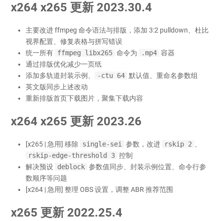
x264 x265 更新 2023.30.4
主要改进 ffmpeg 命令语法与排版，添加 3:2 pulldown、杜比
视界配置、修复表格与拼写错误
统一所有
ffmpeg libx265
命令为
.mp4
容器
通过排版优化减少一页纸
添加多轨道封装示例、
-ctu 64
默认值、重命名参数组
英文版同步上述改动
重新排版首页下载图片，聚集下载内容
x264 x265 更新 2023.26
[x265 | 急用] 移除
single-sei
参数，改进
rskip 2
、
rskip-edge-threshold 3
控制
解决预设
deblock
参数值同步、封装示例位置、命令行参
数顺序等问题
[x264 | 急用] 整理 OBS 设置，调整 ABR 推荐范围
x265 更新 2022.25.4