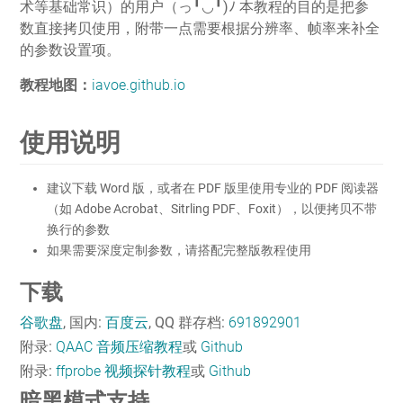
术等基础常识）的用户（っ╹◡╹)ﾉ 本教程的目的是把参
数直接拷贝使用，附带一点需要根据分辨率、帧率来补全
的参数设置项。
教程地图：
iavoe.github.io
使用说明
建议下载 Word 版，或者在 PDF 版里使用专业的 PDF 阅读器
（如 Adobe Acrobat、Sitrling PDF、Foxit），以便拷贝不带
换行的参数
如果需要深度定制参数，请搭配完整版教程使用
下载
谷歌盘
, 国内:
百度云
, QQ 群存档:
691892901
附录:
QAAC 音频压缩教程
或
Github
附录:
ffprobe 视频探针教程
或
Github
暗黑模式支持