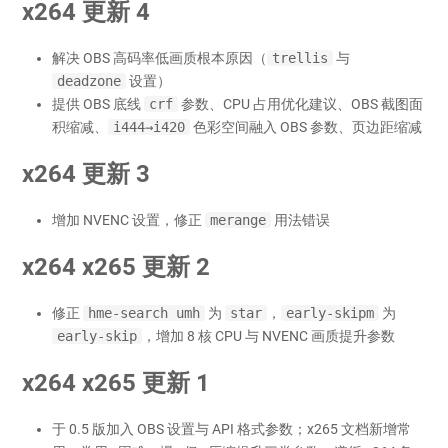
x264 更新 4
解决 OBS 高码率低画质根本原因（
trellis
与
deadzone
设置）
提供 OBS 底线
crf
参数、CPU 占用优化建议、OBS 截图面
积缩减、
i444→i420
色彩空间融入 OBS 参数、页边距缩减
x264 更新 3
增加 NVENC 设置，修正
merange
用法错误
x264 x265 更新 2
修正
hme-search umh
为
star
，
early-skipm
为
early-skip
，增加 8 核 CPU 与 NVENC 画质提升参数
x264 x265 更新 1
于 0.5 版加入 OBS 设置与 API 格式参数；x265 文档新增常