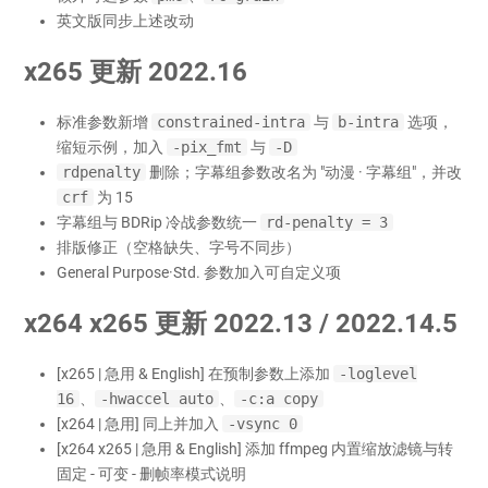
英文版同步上述改动
x265 更新 2022.16
标准参数新增
constrained-intra
与
b-intra
选项，
缩短示例，加入
-pix_fmt
与
-D
rdpenalty
删除；字幕组参数改名为 "动漫 · 字幕组"，并改
crf
为 15
字幕组与 BDRip 冷战参数统一
rd-penalty = 3
排版修正（空格缺失、字号不同步）
General Purpose·Std. 参数加入可自定义项
x264 x265 更新 2022.13 / 2022.14.5
[x265 | 急用 & English] 在预制参数上添加
-loglevel
16
、
-hwaccel auto
、
-c:a copy
[x264 | 急用] 同上并加入
-vsync 0
[x264 x265 | 急用 & English] 添加 ffmpeg 内置缩放滤镜与转
固定 - 可变 - 删帧率模式说明