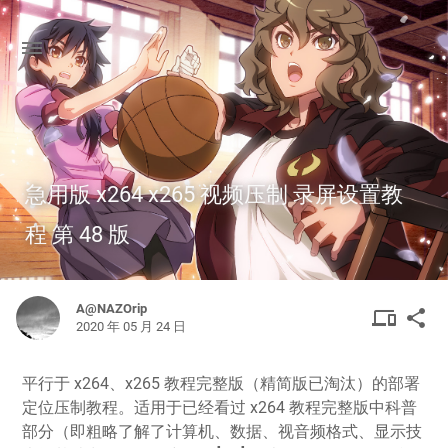
急用版 x264 x265 视频压制 录屏设置教
程 第 48 版
A@NAZOrip
DEVIC
SHA
device
share
2020 年 05 月 24 日
OTHER
平行于 x264、x265 教程完整版（精简版已淘汰）的部署
定位压制教程。适用于已经看过 x264 教程完整版中科普
部分（即粗略了解了计算机、数据、视音频格式、显示技