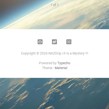
1 of 1
Bilibili
Weibo
Zhihu
Copyright © 2026 NAZOrip | It Is a Mystery !!!
Powered by
Typecho
Theme -
Material