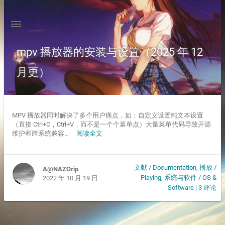
mpv 播放器的安装与设置（2025 年 12
月更）
MPV 播放器同时解决了多个用户痛点，如：自定义设置纯文本设置
（直接 Ctrl+C，Ctrl+V，而不是一个个菜单点）大量菜单代码导致开源
维护和跨系统兼容...
阅读全文
文献 / Documentation
,
播放 /
A@NAZOrip
Playing
,
系统与软件 / OS &
2022 年 10 月 19 日
Software
|
3 评论