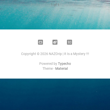
1 of 1
Bilibili
Weibo
Zhihu
Copyright © 2026 NAZOrip | It Is a Mystery !!!
Powered by
Typecho
Theme -
Material