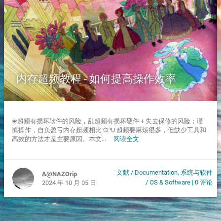
内存超频教程 - 如何提高操作效率
❀超频有损坏软件的风险，乱超频有损坏硬件 + 失去保修的风险；谨
慎操作，自负盈亏内存超频相比 CPU 超频要麻烦很多，但缺少工具和
高效的方法才是主要原因。本文...
阅读全文
文献 / Documentation
,
系统与软件
A@NAZOrip
/ OS & Software
|
0 评论
2024 年 10 月 05 日