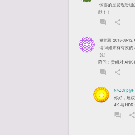
惊喜的是发现贵组
献！！！
forum
share
REPLY
SHA
COMMEN
COM
姚妫颍
2018-08-12, 
请问如果有有效的 
源）
附问：贵组对 ANK
forum
share
REPLY
SHA
COMMEN
COM
NAZOrip@F
你好，建议
4K 与 H
forum
shar
REPL
COM