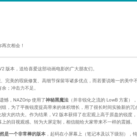
你再次相会！
名字 V2 版本，送给喜爱这部动画电影的广大朋友们。
体积、完美的瑕疵修复、高细节保留等诸多优点，而若要说唯一的美中
有余；冲击力不足。
憾，NAZOrip 使用了
神秘黑魔法
（并非锐化之流的 LowB 方案
制组，为了平衡锐度提高带来的体积增长，用了很长时间实验新的冗
比较大的功夫。作为结果，V2 版本获得了在宏观上高于原盘的锐度
幕上的目视观感。转为大屏定制，相信能给大家带来不一样的震撼。
仍然是一个非常棒的版本
，起码在小屏幕上（笔记本及以下级别），钝化