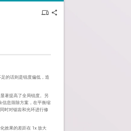
DEVICES
SHARE
devices other
share
OTHER
不足的话则是锐度偏低，造
），显著提高了全局锐度。另
余信息筛除方案，在平衡缩
，同时对锯齿和光环进行修
效果的差距在 1x 放大