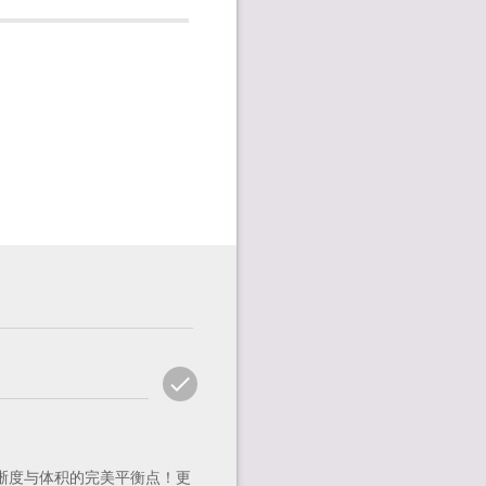
check
ADD
COMMENT
晰度与体积的完美平衡点！更