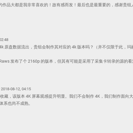
的作品大都是我非常喜欢的！故有感而发！最后也是最重要的，感谢贵组
RE
T
MENT
02:48
4k 原盘数据流出，贵组会制作其对应的 4k 版本吗？（并不仅限于此，玛丽
-Raws 发布了个 2160p 的版本，但其有可能是采用了采集卡转录的源
RE
T
MENT
2018-08-12, 04:15
收藏，该版本 4K 屏幕观感提升明显。我们不会制作 4K，我们制作面向大众
DR 体系也尚不成熟。
e
Y
SHARE
MENT
COMMENT